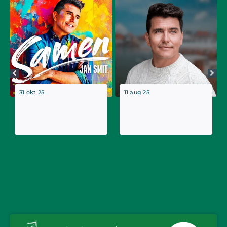
31 okt 25
11 aug 25
Jan Smit brengt
Tranquilo van Jan
nieuwe single Samen
Smit uitgeroepen tot
uit, de opvolger van
ultieme zomerhit van
zomerhit Tranquilo
2025